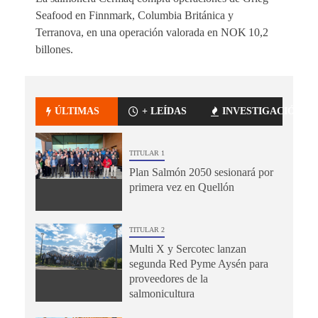
Seafood en Finnmark, Columbia Británica y
Terranova, en una operación valorada en NOK 10,2
billones.
ÚLTIMAS
+ LEÍDAS
INVESTIGACIÓN
TITULAR 1
Plan Salmón 2050 sesionará por
primera vez en Quellón
TITULAR 2
Multi X y Sercotec lanzan
segunda Red Pyme Aysén para
proveedores de la
salmonicultura