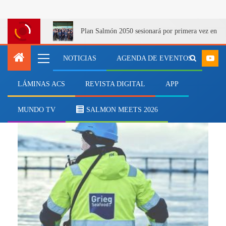
Plan Salmón 2050 sesionará por primera vez en Q
NOTICIAS
AGENDA DE EVENTOS
LÁMINAS ACS
REVISTA DIGITAL
APP
Grieg Seafood
MUNDO TV
SALMON MEETS 2026