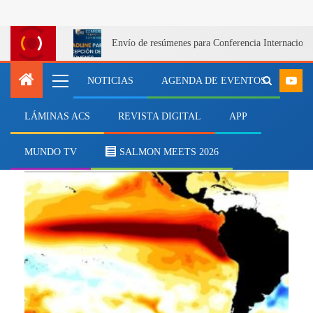
Envío de resúmenes para Conferencia Internacional
NOTICIAS
AGENDA DE EVENTOS
LÁMINAS ACS
REVISTA DIGITAL
APP
Imenco
MUNDO TV
SALMON MEETS 2026