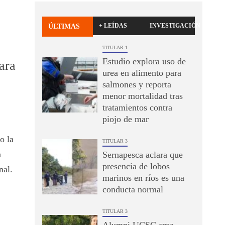
+ LEÍDAS
INVESTIGACIÓN
ÚLTIMAS
TITULAR 1
Estudio explora uso de
ara
urea en alimento para
salmones y reporta
menor mortalidad tras
tratamientos contra
piojo de mar
o la
TITULAR 3
a
Sernapesca aclara que
presencia de lobos
nal.
marinos en ríos es una
conducta normal
TITULAR 3