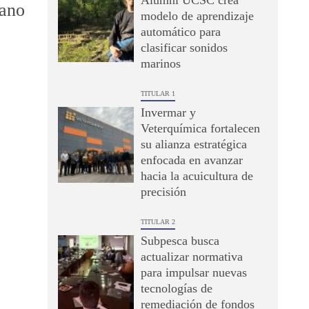
Alumni UCSC crea
uano
modelo de aprendizaje
automático para
clasificar sonidos
marinos
TITULAR 1
Invermar y
Veterquímica fortalecen
su alianza estratégica
enfocada en avanzar
hacia la acuicultura de
precisión
TITULAR 2
Subpesca busca
actualizar normativa
para impulsar nuevas
tecnologías de
remediación de fondos