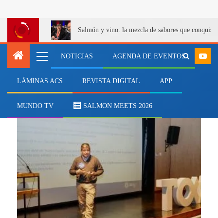
Salmón y vino: la mezcla de sabores que conquist
NOTICIAS
AGENDA DE EVENTOS
LÁMINAS ACS
REVISTA DIGITAL
APP
Interacción Acuícola
MUNDO TV
SALMON MEETS 2026