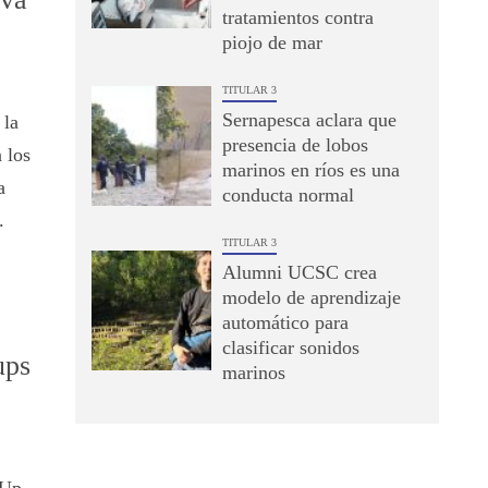
tratamientos contra
piojo de mar
TITULAR 3
Sernapesca aclara que
 la
presencia de lobos
 los
marinos en ríos es una
a
conducta normal
.
TITULAR 3
Alumni UCSC crea
modelo de aprendizaje
automático para
clasificar sonidos
ups
marinos