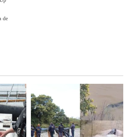
eUp
a de