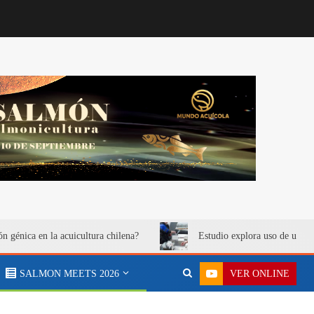
ón génica en la acuicultura chilena?
Estudio explora uso de urea 
VER ONLINE
SALMON MEETS 2026