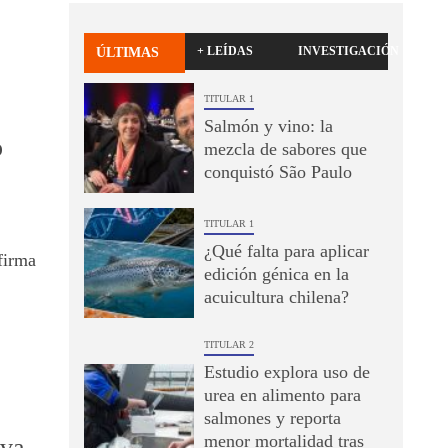
+ LEÍDAS
INVESTIGACIÓN
ÚLTIMAS
TITULAR 1
Salmón y vino: la
o
mezcla de sabores que
conquistó São Paulo
TITULAR 1
¿Qué falta para aplicar
firma
edición génica en la
acuicultura chilena?
TITULAR 2
Estudio explora uso de
urea en alimento para
salmones y reporta
menor mortalidad tras
eva