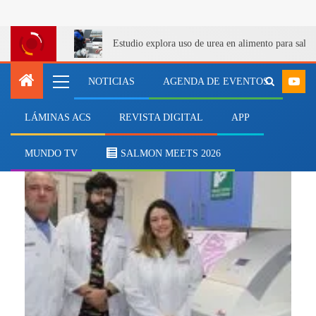
Estudio explora uso de urea en alimento para salm
NOTICIAS
AGENDA DE EVENTOS
LÁMINAS ACS
REVISTA DIGITAL
APP
mejora de procesos
MUNDO TV
SALMON MEETS 2026