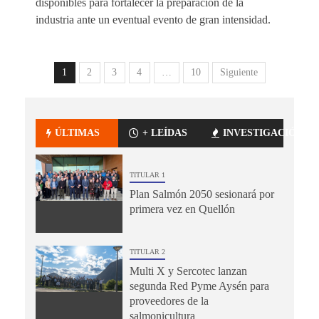
disponibles para fortalecer la preparación de la
industria ante un eventual evento de gran intensidad.
1
2
3
4
…
10
Siguiente
ÚLTIMAS
+ LEÍDAS
INVESTIGACIÓN
TITULAR 1
Plan Salmón 2050 sesionará por
primera vez en Quellón
TITULAR 2
Multi X y Sercotec lanzan
segunda Red Pyme Aysén para
proveedores de la
salmonicultura