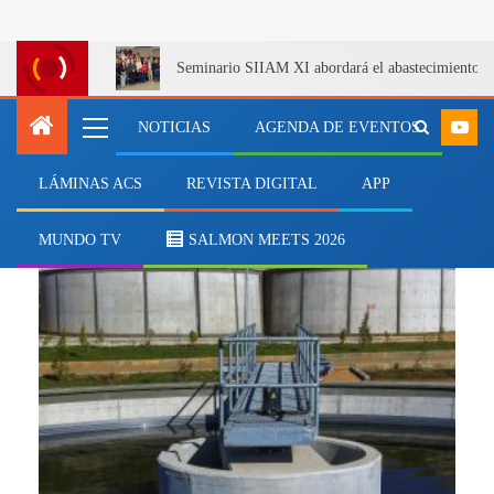
Seminario SIIAM XI abordará el abastecimiento de s
NOTICIAS
AGENDA DE EVENTOS
LÁMINAS ACS
REVISTA DIGITAL
APP
Normativa ambiental
MUNDO TV
SALMON MEETS 2026