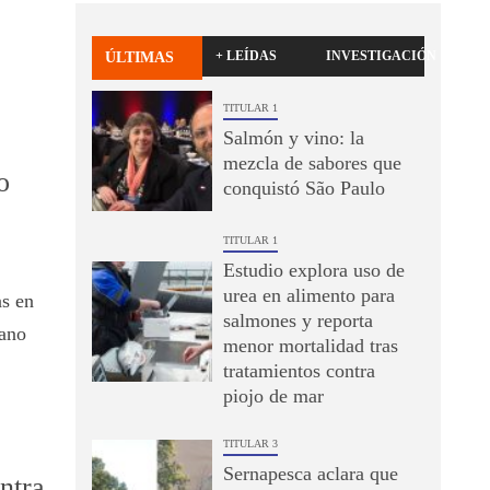
+ LEÍDAS
INVESTIGACIÓN
ÚLTIMAS
TITULAR 1
Salmón y vino: la
mezcla de sabores que
o
conquistó São Paulo
TITULAR 1
Estudio explora uso de
urea en alimento para
as en
salmones y reporta
cano
menor mortalidad tras
tratamientos contra
piojo de mar
TITULAR 3
Sernapesca aclara que
ntra