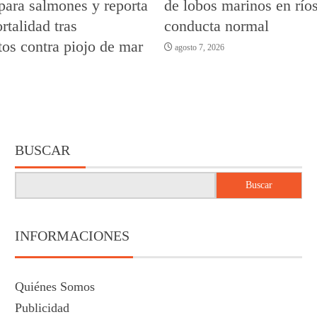
para salmones y reporta
de lobos marinos en río
talidad tras
conducta normal
tos contra piojo de mar
agosto 7, 2026
BUSCAR
Buscar
INFORMACIONES
Quiénes Somos
Publicidad