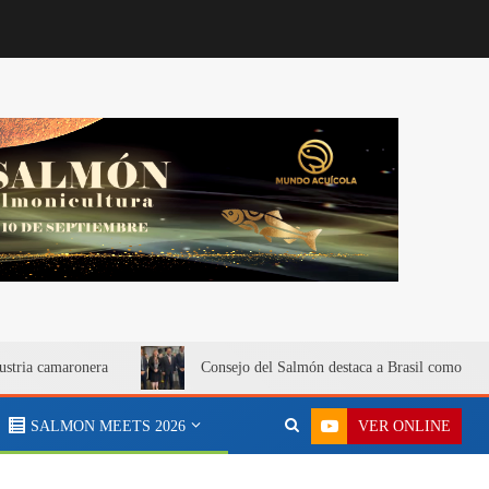
ustria camaronera
Consejo del Salmón destaca a Brasil como merc
VER ONLINE
SALMON MEETS 2026