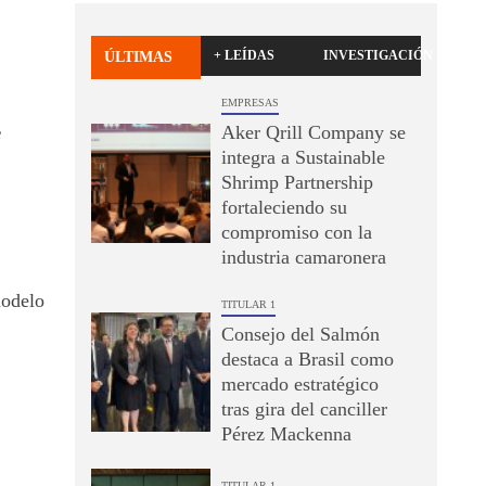
+ LEÍDAS
INVESTIGACIÓN
ÚLTIMAS
EMPRESAS
Aker Qrill Company se
f
integra a Sustainable
Shrimp Partnership
fortaleciendo su
compromiso con la
industria camaronera
modelo
TITULAR 1
Consejo del Salmón
destaca a Brasil como
mercado estratégico
tras gira del canciller
Pérez Mackenna
TITULAR 1