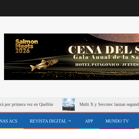
rá por primera vez en Quellón
Multi X y Sercotec lanzan segund
NAS ACS
REVISTA DIGITAL
APP
MUNDO TV