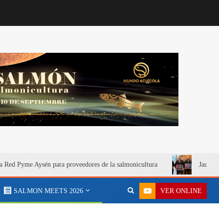
a Red Pyme Aysén para proveedores de la salmonicultura
Jaula S
VER ONLINE
SALMON MEETS 2026