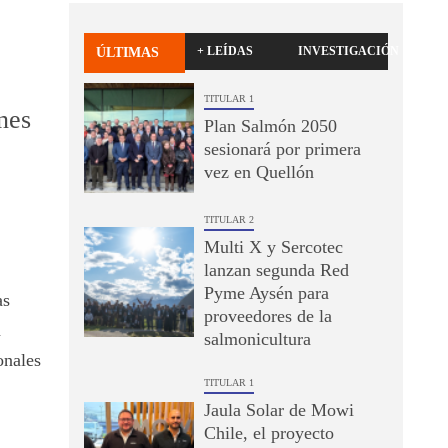
+ LEÍDAS
INVESTIGACIÓN
ÚLTIMAS
TITULAR 1
nes
Plan Salmón 2050
sesionará por primera
vez en Quellón
TITULAR 2
Multi X y Sercotec
lanzan segunda Red
Pyme Aysén para
as
proveedores de la
a
salmonicultura
onales
TITULAR 1
Jaula Solar de Mowi
Chile, el proyecto