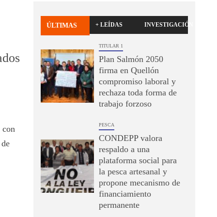
+ LEÍDAS
INVESTIGACIÓN
ÚLTIMAS
TITULAR 1
ados
Plan Salmón 2050
firma en Quellón
compromiso laboral y
rechaza toda forma de
trabajo forzoso
PESCA
s con
CONDEPP valora
 de
respaldo a una
plataforma social para
la pesca artesanal y
propone mecanismo de
financiamiento
permanente