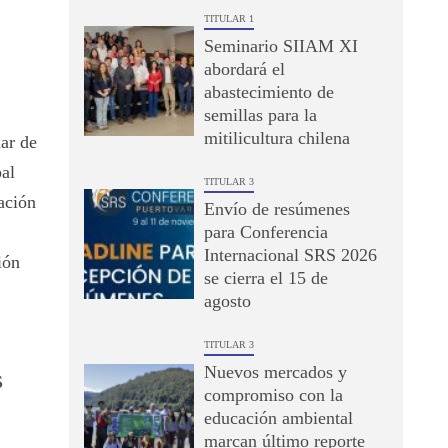
TITULAR 1
Seminario SIIAM XI
abordará el
abastecimiento de
semillas para la
mitilicultura chilena
mar de
pal
TITULAR 3
ación
Envío de resúmenes
para Conferencia
Internacional SRS 2026
ión
se cierra el 15 de
agosto
TITULAR 3
Nuevos mercados y
s
compromiso con la
educación ambiental
marcan último reporte