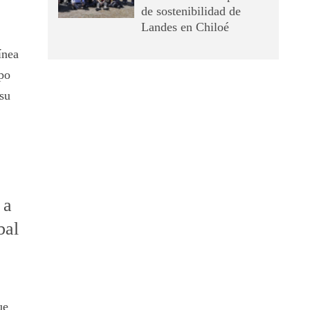
de sostenibilidad de
Landes en Chiloé
ínea
po
su
 a
bal
ue