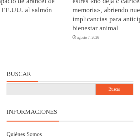
pacto de arancel de
estrés «no deja cicatrice
 EE.UU. al salmón
memoria», abriendo nue
implicancias para antici
bienestar animal
agosto 7, 2026
BUSCAR
Buscar
INFORMACIONES
Quiénes Somos