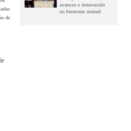
nte
avances e innovación
tadas
en bienestar animal
ón de
de