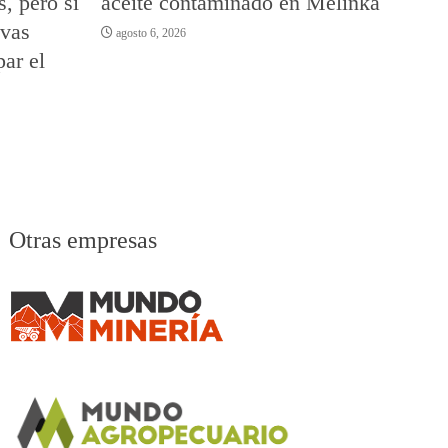
s, pero sí
aceite contaminado en Melinka
vas
agosto 6, 2026
par el
Otras empresas