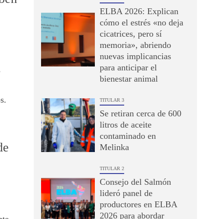
ELBA 2026: Explican
cómo el estrés «no deja
cicatrices, pero sí
memoria», abriendo
nuevas implicancias
para anticipar el
3
bienestar animal
s.
TITULAR 3
Se retiran cerca de 600
litros de aceite
contaminado en
de
Melinka
TITULAR 2
Consejo del Salmón
lideró panel de
productores en ELBA
2026 para abordar