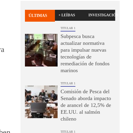
+ LEÍDAS
INVESTIGACIÓN
ÚLTIMAS
TITULAR 1
Subpesca busca
actualizar normativa
ra
para impulsar nuevas
tecnologías de
remediación de fondos
marinos
TITULAR 1
Comisión de Pesca del
Senado aborda impacto
de arancel de 12,5% de
EE.UU. al salmón
chileno
iben
TITULAR 1