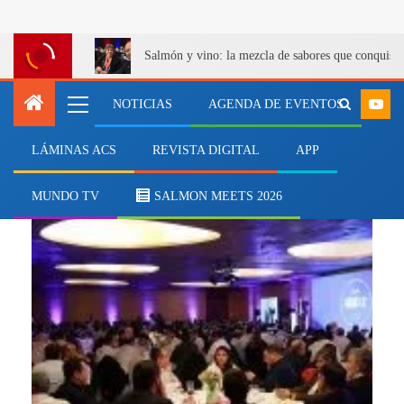
Salmón y vino: la mezcla de sabores que conquist
NOTICIAS
AGENDA DE EVENTOS
LÁMINAS ACS
REVISTA DIGITAL
APP
sindicatos
MUNDO TV
SALMON MEETS 2026