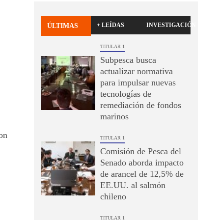
+ LEÍDAS
INVESTIGACIÓN
ÚLTIMAS
TITULAR 1
Subpesca busca
actualizar normativa
para impulsar nuevas
tecnologías de
remediación de fondos
marinos
on
TITULAR 1
Comisión de Pesca del
Senado aborda impacto
de arancel de 12,5% de
EE.UU. al salmón
chileno
TITULAR 1