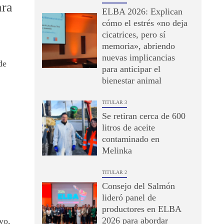
ara
ELBA 2026: Explican
cómo el estrés «no deja
cicatrices, pero sí
memoria», abriendo
nuevas implicancias
de
para anticipar el
bienestar animal
TITULAR 3
Se retiran cerca de 600
litros de aceite
contaminado en
Melinka
TITULAR 2
3
Consejo del Salmón
lideró panel de
productores en ELBA
2026 para abordar
vo,