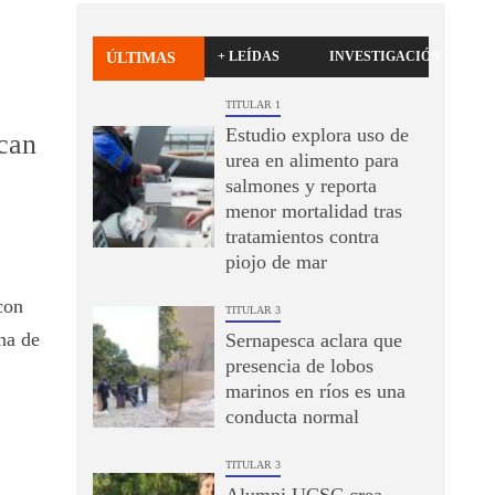
+ LEÍDAS
INVESTIGACIÓN
ÚLTIMAS
TITULAR 1
Estudio explora uso de
can
urea en alimento para
salmones y reporta
menor mortalidad tras
tratamientos contra
piojo de mar
con
TITULAR 3
na de
Sernapesca aclara que
presencia de lobos
marinos en ríos es una
conducta normal
TITULAR 3