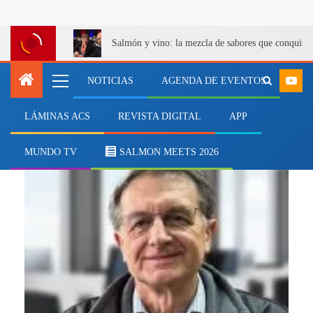
Salmón y vino: la mezcla de sabores que conquist
NOTICIAS
AGENDA DE EVENTOS
LÁMINAS ACS
REVISTA DIGITAL
APP
traslado de peces salmonicultura
MUNDO TV
SALMON MEETS 2026