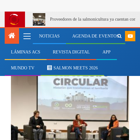
Proveedores de la salmonicultura ya cuentan con u
NOTICIAS
AGENDA DE EVENTOS
LÁMINAS ACS
REVISTA DIGITAL
APP
Travesía Circular
MUNDO TV
SALMON MEETS 2026