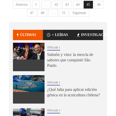
Anterior
1
…
42
43
44
45
46
47
48
…
51
Siguiente
ÚLTIMAS
+ LEÍDAS
INVESTIGACIÓN
TITULAR 1
Salmón y vino: la mezcla de
sabores que conquistó São
Paulo
TITULAR 1
¿Qué falta para aplicar edición
génica en la acuicultura chilena?
TITULAR 2