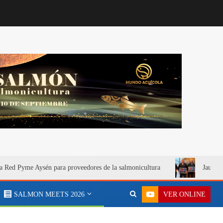
a Red Pyme Aysén para proveedores de la salmonicultura
Jaula S
VER ONLINE
SALMON MEETS 2026