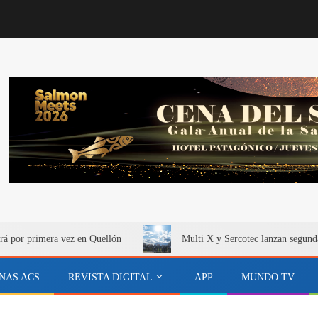
rá por primera vez en Quellón
Multi X y Sercotec lanzan segund
NAS ACS
REVISTA DIGITAL
APP
MUNDO TV