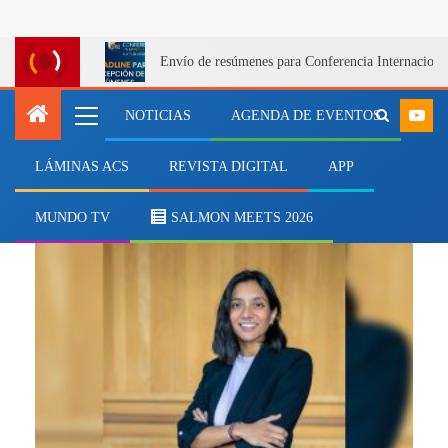
Envío de resúmenes para Conferencia Internacional
NOTICIAS
AGENDA DE EVENTOS
LÁMINAS ACS
REVISTA DIGITAL
APP
Blue Week
MUNDO TV
SALMON MEETS 2026