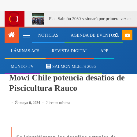
Plan Salmón 2050 sesionará por primera vez en Q
NOTICIAS
AGENDA DE EVENTOS
LÁMINAS ACS
REVISTA DIGITAL
APP
SALMONICULTURA
Colaboración entre ULagos y
MUNDO TV
SALMON MEETS 2026
Mowi Chile potencia desafíos de
Piscicultura Rauco
mayo 6, 2024
2 lectura mínima
Se identificaron los desafíos actuales de