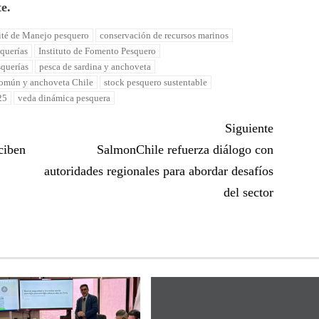
e.
té de Manejo pesquero
conservación de recursos marinos
squerías
Instituto de Fomento Pesquero
querías
pesca de sardina y anchoveta
común y anchoveta Chile
stock pesquero sustentable
25
veda dinámica pesquera
Siguiente
ciben
SalmonChile refuerza diálogo con
autoridades regionales para abordar desafíos
del sector