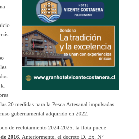
ona
nicio
 más
so
les
odos
 la
ores
e las 20 medidas para la Pesca Artesanal impulsadas
miso gubernamental adquirido en 2022.
iodo de reclutamiento 2024-2025, la flota puede
sde 2016.
Anteriormente, el decreto D. Ex. N°