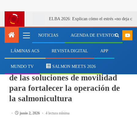
ELBA 2026: Explican cómo el estrés «no deja cicatr
NOTICIAS
AGENDA DE EVENTOS
LÁMINAS ACS
REVISTA DIGITAL
APP
EMPRESAS
Gama Mobility destaca el valor
MUNDO TV
SALMON MEETS 2026
de las soluciones de movilidad
para fortalecer la operación de
la salmonicultura
junio 2, 2026
4 lectura mínima