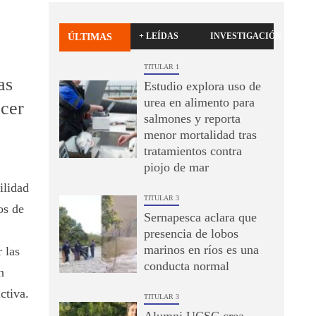
+ LEÍDAS
INVESTIGACIÓN
ÚLTIMAS
TITULAR 1
as
Estudio explora uso de
urea en alimento para
ecer
salmones y reporta
menor mortalidad tras
tratamientos contra
piojo de mar
ilidad
TITULAR 3
os de
Sernapesca aclara que
presencia de lobos
marinos en ríos es una
 las
conducta normal
n
ctiva.
TITULAR 3