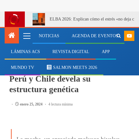
ELBA 2026: Explican cómo el estrés «no deja cicatr
NOTICIAS
AGENDA DE EVENTOS
LÁMINAS ACS
REVISTA DIGITAL
APP
CIENCIA
Inédito estudio de la macha en
MUNDO TV
SALMON MEETS 2026
Perú y Chile devela su
estructura genética
enero 25, 2024
4 lectura mínima
La macha, un apreciado molusco bivalvo