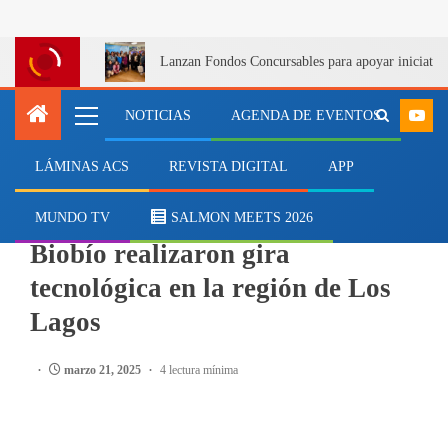
Lanzan Fondos Concursables para apoyar iniciativa
NOTICIAS
AGENDA DE EVENTOS
LÁMINAS ACS
REVISTA DIGITAL
APP
PESCA
Pescadoras artesanales del
MUNDO TV
SALMON MEETS 2026
Biobío realizaron gira
tecnológica en la región de Los
Lagos
marzo 21, 2025
4 lectura mínima