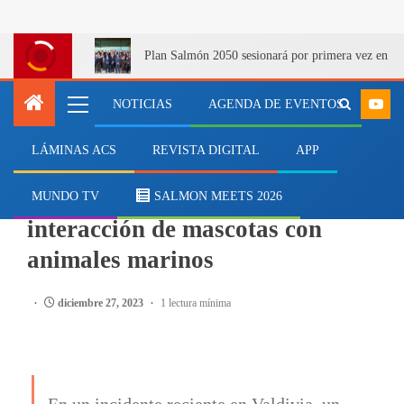
Plan Salmón 2050 sesionará por primera vez en Q
NOTICIAS
AGENDA DE EVENTOS
LÁMINAS ACS
REVISTA DIGITAL
APP
MEDIOAMBIENTE
Sernapesca llama a evitar
MUNDO TV
SALMON MEETS 2026
interacción de mascotas con
animales marinos
diciembre 27, 2023
1 lectura mínima
En un incidente reciente en Valdivia, un