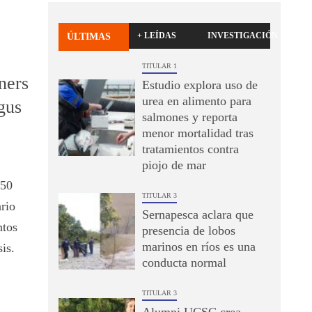
+ LEÍDAS
INVESTIGACIÓN
ÚLTIMAS
TITULAR 1
ners
Estudio explora uso de
urea en alimento para
gus
salmones y reporta
menor mortalidad tras
tratamientos contra
piojo de mar
150
TITULAR 3
rio
Sernapesca aclara que
ntos
presencia de lobos
marinos en ríos es una
sis.
conducta normal
TITULAR 3