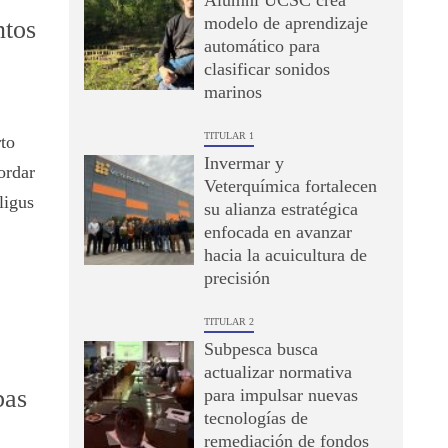
Alumni UCSC crea
modelo de aprendizaje
ntos
automático para
clasificar sonidos
marinos
TITULAR 1
to
Invermar y
ordar
Veterquímica fortalecen
ligus
su alianza estratégica
enfocada en avanzar
hacia la acuicultura de
precisión
TITULAR 2
Subpesca busca
actualizar normativa
bas
para impulsar nuevas
tecnologías de
remediación de fondos