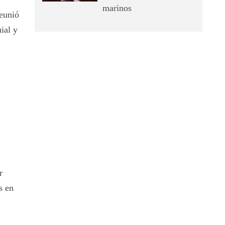
marinos
eunió
ial y
r
s en