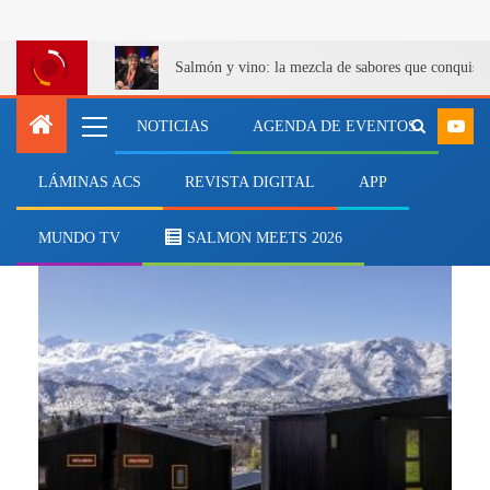
Salmón y vino: la mezcla de sabores que conquist
NOTICIAS
AGENDA DE EVENTOS
LÁMINAS ACS
REVISTA DIGITAL
APP
arquitectura sustentable
MUNDO TV
SALMON MEETS 2026