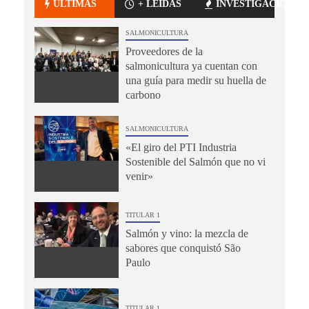
ÚLTIMAS
+ LEÍDAS
INVESTIGACIÓN
SALMONICULTURA
Proveedores de la
salmonicultura ya cuentan con
una guía para medir su huella de
carbono
SALMONICULTURA
«El giro del PTI Industria
Sostenible del Salmón que no vi
venir»
TITULAR 1
Salmón y vino: la mezcla de
sabores que conquistó São
Paulo
TITULAR 1