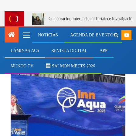
Colaboración internacional fortalece investigació
NOTICIAS
AGENDA DE EVENTOS
LÁMINAS ACS
REVISTA DIGITAL
APP
LosLagos
MUNDO TV
SALMON MEETS 2026