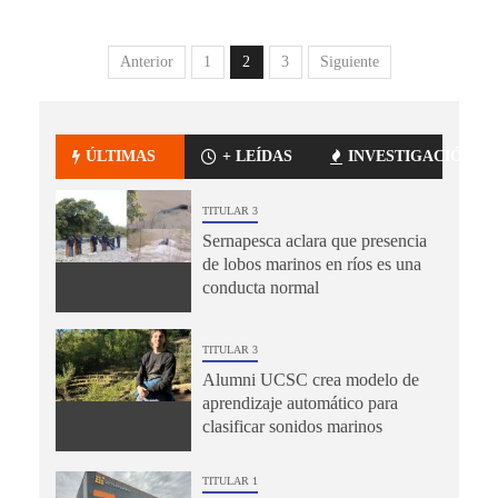
Anterior
1
2
3
Siguiente
ÚLTIMAS
+ LEÍDAS
INVESTIGACIÓN
TITULAR 3
Sernapesca aclara que presencia
de lobos marinos en ríos es una
conducta normal
TITULAR 3
Alumni UCSC crea modelo de
aprendizaje automático para
clasificar sonidos marinos
TITULAR 1