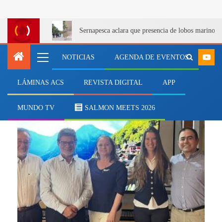
Sernapesca aclara que presencia de lobos marinos 
NOTICIAS
AGENDA DE EVENTOS
LÁMINAS ACS
REVISTA DIGITAL
APP
macroalgas
MUNDO TV
SALMON MEETS 2026