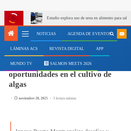
Estudio explora uso de urea en alimento para salm
NOTICIAS
AGENDA DE EVENTOS
LÁMINAS ACS
REVISTA DIGITAL
APP
EVENTOS
Analizan brechas y
MUNDO TV
SALMON MEETS 2026
oportunidades en el cultivo de
algas
noviembre 28, 2025
3 lectura mínima
Innova Puerto Montt analiza desafíos y