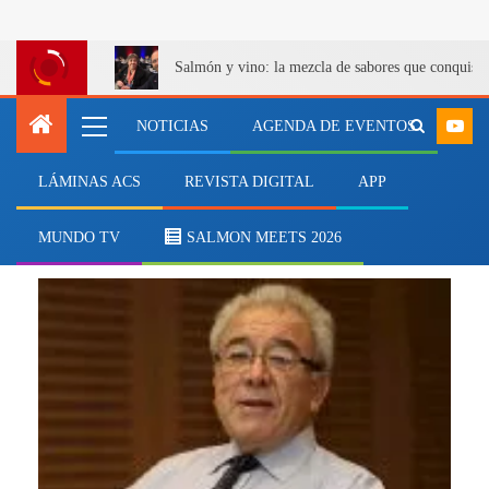
Salmón y vino: la mezcla de sabores que conquist
NOTICIAS
AGENDA DE EVENTOS
LÁMINAS ACS
REVISTA DIGITAL
APP
Premio Nacional de Ciencias
Naturales
MUNDO TV
SALMON MEETS 2026