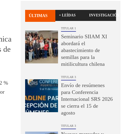
+ LEÍDAS
INVESTIGACIÓN
ÚLTIMAS
TITULAR 1
Seminario SIIAM XI
mica
abordará el
s de
abastecimiento de
semillas para la
mitilicultura chilena
TITULAR 3
,2 %
Envío de resúmenes
or
para Conferencia
Internacional SRS 2026
se cierra el 15 de
agosto
TITULAR 3