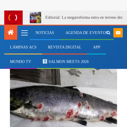
Editorial: La megarreforma entra en terreno decis
NOTICIAS
AGENDA DE EVENTOS
LÁMINAS ACS
REVISTA DIGITAL
APP
salmón del Atlántico
MUNDO TV
SALMON MEETS 2026