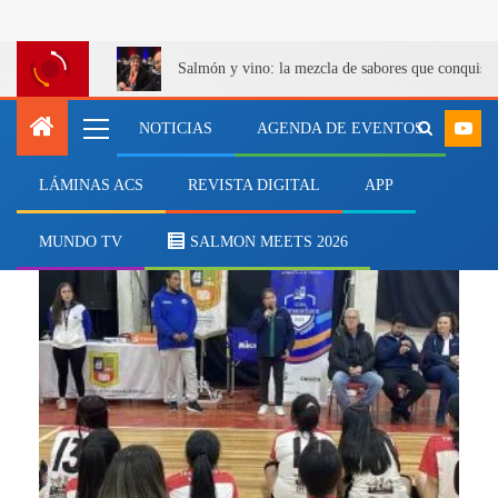
Salmón y vino: la mezcla de sabores que conquist
NOTICIAS
AGENDA DE EVENTOS
LÁMINAS ACS
REVISTA DIGITAL
APP
vida sana
MUNDO TV
SALMON MEETS 2026