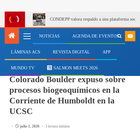
CONDEPP valora respaldo a una plataforma social 
NOTICIAS
AGENDA DE EVENTOS
LÁMINAS ACS
REVISTA DIGITAL
APP
INSTITUCIONES
Académico de la Universidad de
MUNDO TV
SALMON MEETS 2026
Colorado Boulder expuso sobre
procesos biogeoquímicos en la
Corriente de Humboldt en la
UCSC
julio 1, 2026
3 lectura mínima