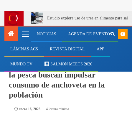
Estudio explora uso de urea en alimento para salm
NOTICIAS
AGENDA DE EVENTOS
LÁMINAS ACS
REVISTA DIGITAL
APP
PESCA
Actores públicos y privados de
MUNDO TV
SALMON MEETS 2026
la pesca buscan impulsar
consumo de anchoveta en la
población
enero 16, 2023
4 lectura mínima