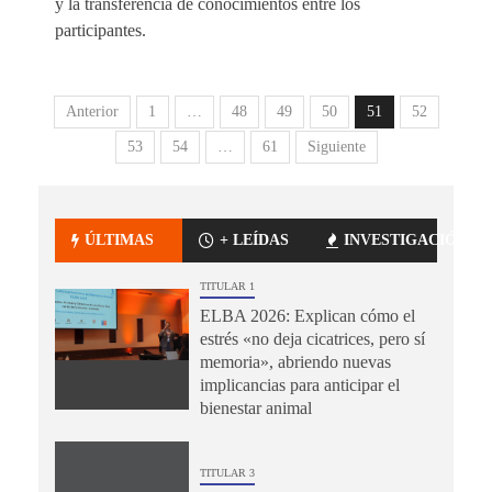
y la transferencia de conocimientos entre los
participantes.
Anterior
1
…
48
49
50
51
52
53
54
…
61
Siguiente
ÚLTIMAS
+ LEÍDAS
INVESTIGACIÓN
TITULAR 1
ELBA 2026: Explican cómo el
estrés «no deja cicatrices, pero sí
memoria», abriendo nuevas
implicancias para anticipar el
bienestar animal
TITULAR 3