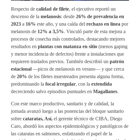
Respecto de
calidad de filete
, el ejecutivo reportó un
descenso de la
melanosis
: desde
26% de prevalencia en
2023
a
16%
este año, y una caída del
rechazo en línea
por
melanosis de
12% a 3,5%
. Vinculó parte de esta mejora a
procesos de cosecha más controlados, destacando mejores
resultados en
plantas con matanza en sitio
(menos gaping
y menor incidencia de defectos) frente a instalaciones que
requieren traslados previos. También describió un
patrón
estacional
—picos de melanosis en verano— y que cerca
de
20%
de los filetes muestreados presenta alguna forma,
predominando la
focal irregular
, con la
extendida
decreciendo salvo episodios puntuales en
Magallanes
.
Con este marco productivo, sanitario y de calidad, la
jornada avanzó luego a las ponencias del bloque sanitario
sobre
cataratas, Así,
el gerente técnico de CIBA, Diego
Caro, abordó los aspectos epidemiológicos y patológicos de
las cataratas en salmones, enfatizando el papel de la