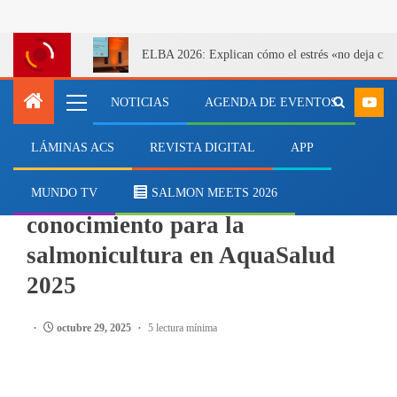
ELBA 2026: Explican cómo el estrés «no deja cicatr
NOTICIAS
AGENDA DE EVENTOS
LÁMINAS ACS
REVISTA DIGITAL
APP
SALMONICULTURA
CIBA articuló difusión y
MUNDO TV
SALMON MEETS 2026
conocimiento para la
salmonicultura en AquaSalud
2025
octubre 29, 2025
5 lectura mínima