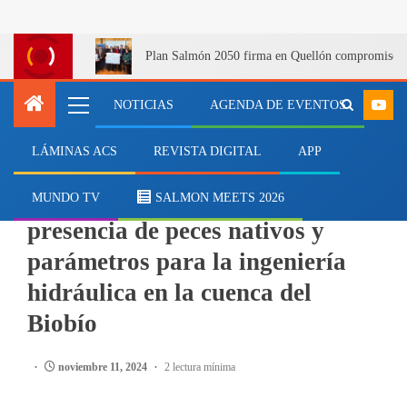
Plan Salmón 2050 firma en Quellón compromiso lab
NOTICIAS
AGENDA DE EVENTOS
LÁMINAS ACS
REVISTA DIGITAL
APP
MEDIOAMBIENTE
CIBAS realiza monitoreo de
MUNDO TV
SALMON MEETS 2026
presencia de peces nativos y
parámetros para la ingeniería
hidráulica en la cuenca del
Biobío
noviembre 11, 2024
2 lectura mínima