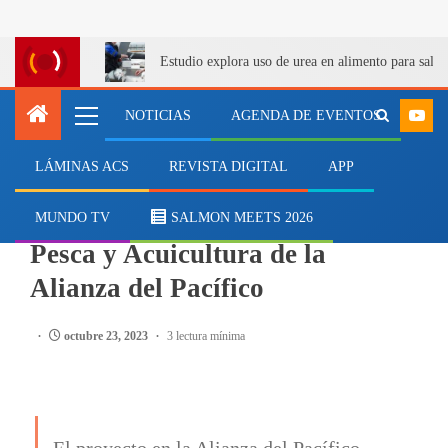
Estudio explora uso de urea en alimento para salm
NOTICIAS
AGENDA DE EVENTOS
LÁMINAS ACS
REVISTA DIGITAL
APP
INSTITUCIONES
Con éxito finaliza proyecto de
MUNDO TV
SALMON MEETS 2026
Pesca y Acuicultura de la
Alianza del Pacífico
octubre 23, 2023
3 lectura mínima
El proyecto en la Alianza del Pacífico