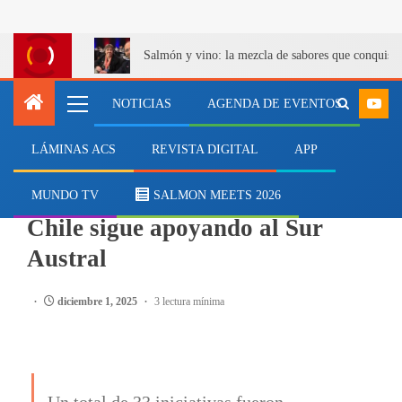
Salmón y vino: la mezcla de sabores que conquist
NOTICIAS
AGENDA DE EVENTOS
LÁMINAS ACS
REVISTA DIGITAL
APP
EMPRESAS
Con fondos concursables, Mowi
MUNDO TV
SALMON MEETS 2026
Chile sigue apoyando al Sur
Austral
diciembre 1, 2025
3 lectura mínima
Un total de 33 iniciativas fueron