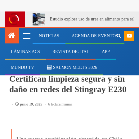
Estudio explora uso de urea en alimento para salm
NOTICIAS
AGENDA DE EVENTOS
LÁMINAS ACS
REVISTA DIGITAL
APP
CONTENIDO PATROCINADO
Con pruebas en Chile:
MUNDO TV
SALMON MEETS 2026
Certifican limpieza segura y sin
daño en redes del Stingray E230
junio 19, 2025
6 lectura mínima
Una nueva certificación obtenida en Chile