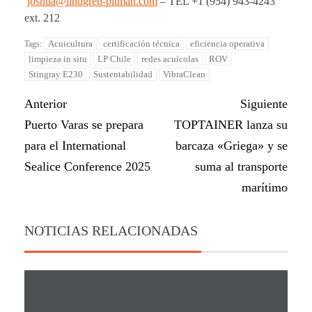
joshua@lindgren-pitman.com
– TEL +1 (954) 943-4243
ext. 212
Acuicultura
certificación técnica
eficiencia operativa
Tags:
limpieza in situ
LP Chile
redes acuícolas
ROV
Stingray E230
Sustentabilidad
VibraClean
Anterior
Siguiente
Puerto Varas se prepara
TOPTAINER lanza su
para el International
barcaza «Griega» y se
Sealice Conference 2025
suma al transporte
marítimo
NOTICIAS RELACIONADAS