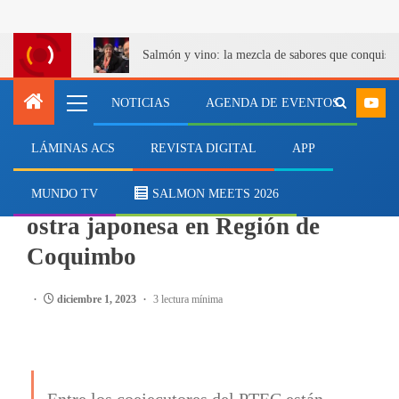
Salmón y vino: la mezcla de sabores que conquist
NOTICIAS
AGENDA DE EVENTOS
LÁMINAS ACS
REVISTA DIGITAL
APP
ACUICULTURA
Corfo contribuye al cultivo de
MUNDO TV
SALMON MEETS 2026
ostra japonesa en Región de
Coquimbo
diciembre 1, 2023
3 lectura mínima
Entre los coejecutores del PTEC están