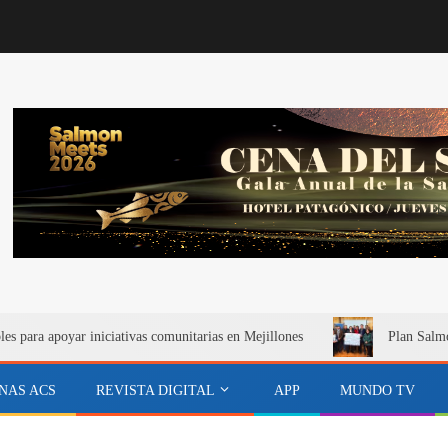
s para apoyar iniciativas comunitarias en Mejillones
Plan Salmó
NAS ACS
REVISTA DIGITAL
APP
MUNDO TV