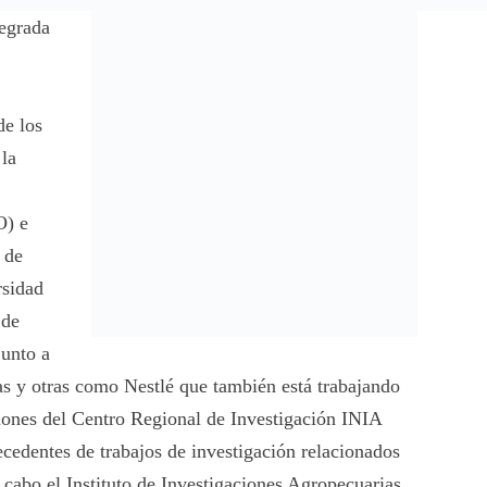
tegrada
de los
 la
O) e
 de
rsidad
 de
junto a
as y otras como Nestlé que también está trabajando
aciones del Centro Regional de Investigación INIA
edentes de trabajos de investigación relacionados
 cabo el Instituto de Investigaciones Agropecuarias