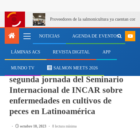
Proveedores de la salmonicultura ya cuentan con u
NOTICIAS
AGENDA DE EVENTOS
LÁMINAS ACS
REVISTA DIGITAL
APP
EVENTOS
Este miércoles finaliza la
MUNDO TV
SALMON MEETS 2026
segunda jornada del Seminario
Internacional de INCAR sobre
enfermedades en cultivos de
peces en Latinoamérica
octubre 10, 2023
8 lectura mínima