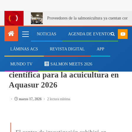
Proveedores de la salmonicultura ya cuentan con u
NOTICIAS
AGENDA DE EVENTOS
LÁMINAS ACS
REVISTA DIGITAL
APP
AQUASUR 2026
INCAR² presentará innovación
MUNDO TV
SALMON MEETS 2026
científica para la acuicultura en
Aquasur 2026
marzo 17, 2026
2 lectura mínima
El centro de investigación exhibirá en